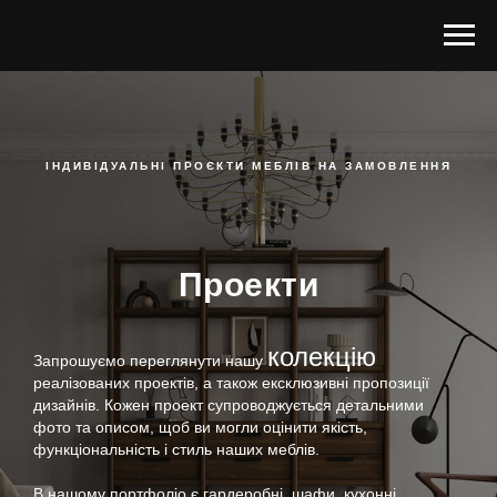
ІНДИВІДУАЛЬНІ ПРОЄКТИ МЕБЛІВ НА ЗАМОВЛЕННЯ
Проекти
колекцію
Запрошуємо переглянути нашу
реалізованих проектів, а також ексклюзивні пропозиції
дизайнів. Кожен проект супроводжується детальними
фото та описом, щоб ви могли оцінити якість,
функціональність і стиль наших меблів.
В нашому портфоліо є гардеробні, шафи, кухонні