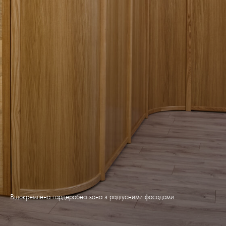
Відокремлена гардеробна зона з радіусними фасадами