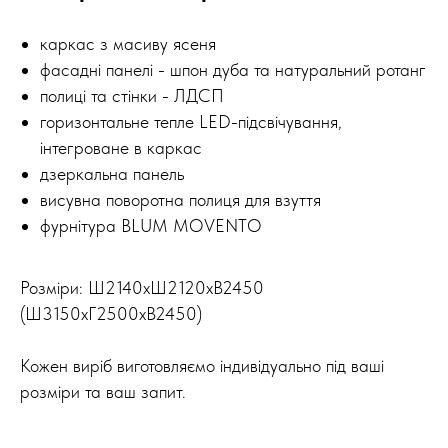
⠀
каркас з масиву ясеня
фасадні панелі - шпон дуба та натуральний ротанг
полиці та стінки - ЛДСП
горизонтальне тепле LED-підсвічування,
інтегроване в каркас
дзеркальна панель
висувна поворотна полиця для взуття
фурнітура BLUM MOVENTO
Розміри:
Ш2140xШ2120xB2450
(Ш3150хГ2500xB2450)
Кожен виріб виготовляємо індивідуально під ваші
розміри та ваш запит.